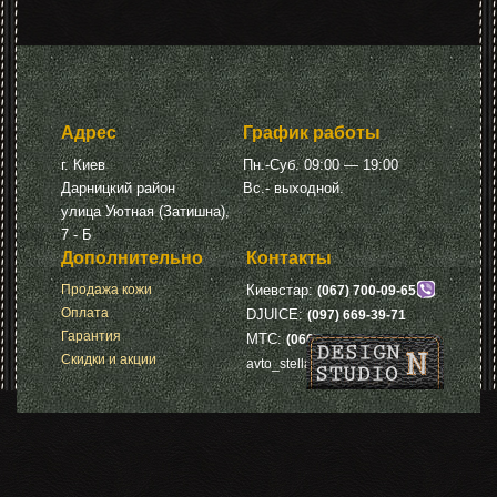
Адрес
График работы
г. Киев
Пн.-Суб. 09:00 — 19:00
Дарницкий район
Вс.- выходной.
улица Уютная (Затишна),
7 - Б
Дополнительно
Контакты
Продажа кожи
Киевстар:
(067) 700-09-65
Оплата
DJUICE:
(097) 669-39-71
Гарантия
МТС:
(066) 675-71-66
Скидки и акции
avto_stella_pelle@ukr.net