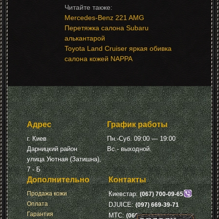
Mercedes-Benz 221 AMG
Перетяжка салона Subaru
алькантарой
Toyota Land Cruiser яркая обивка
салона кожей NAPPA
Адрес
График работы
г. Киев
Пн.-Суб. 09:00 — 19:00
Дарницкий район
Вс.- выходной.
улица Уютная (Затишна),
7 - Б
Дополнительно
Контакты
Продажа кожи
Киевстар:
(067) 700-09-65
Оплата
DJUICE:
(097) 669-39-71
Гарантия
МТС:
(066) 675-71-66