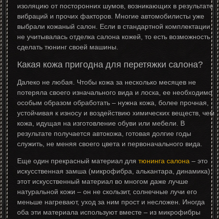
изоляцию от посторонних шумов, возникающих в результате
вибраций и прочих факторов. Многие автомобилисты уже
выбрали кожаный салон. Если в стандартной комплектации
не учитывалась отделка салона кожей, то есть возможность
сделать тюнинг своей машины.
Какая кожа пригодна для перетяжки салона?
Далеко не любая. Чтобы кожа за несколько месяцев не
потеряла своего изначального вида и лоска, ее необходимо
особым образом обработать – нужна кожа, более прочная,
устойчивая к износу и воздействию химических веществ, чем
кожа, идущая на изготовление обуви или мебели. В
результате получается автокожа, готовая долгие годы
служить, не меняя своего цвета и первоначального вида.
Еще один прекрасный материал для
тюнинга салона
– это
искусственная замша (микрофибра, алькантара, динамика)
этот искусственный материал во многом даже лучше
натуральной кожи – он не скользит, солнечные лучи его
меньше нагревают, уход за ним прост и несложен. Иногда
оба эти материала используют вместе – из микрофибры