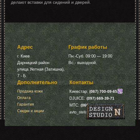
делают вставки для сидений и дверей.
Адрес
График работы
г. Киев
Пн.-Суб. 09:00 — 19:00
Дарницкий район
Вс.- выходной.
улица Уютная (Затишна),
7 - Б
Дополнительно
Контакты
Продажа кожи
Киевстар:
(067) 700-09-65
Оплата
DJUICE:
(097) 669-39-71
Гарантия
МТС:
(066) 675-71-66
Скидки и акции
avto_stella_pelle@ukr.net