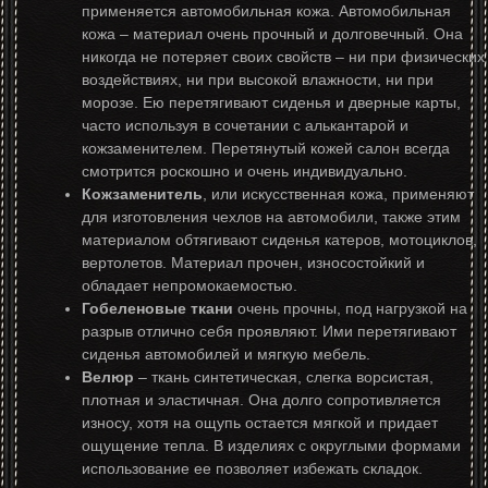
применяется автомобильная кожа. Автомобильная
кожа – материал очень прочный и долговечный. Она
никогда не потеряет своих свойств – ни при физических
воздействиях, ни при высокой влажности, ни при
морозе. Ею перетягивают сиденья и дверные карты,
часто используя в сочетании с алькантарой и
кожзаменителем. Перетянутый кожей салон всегда
смотрится роскошно и очень индивидуально.
Кожзаменитель
, или искусственная кожа, применяют
для изготовления чехлов на автомобили, также этим
материалом обтягивают сиденья катеров, мотоциклов,
вертолетов. Материал прочен, износостойкий и
обладает непромокаемостью.
Гобеленовые ткани
очень прочны, под нагрузкой на
разрыв отлично себя проявляют. Ими перетягивают
сиденья автомобилей и мягкую мебель.
Велюр
– ткань синтетическая, слегка ворсистая,
плотная и эластичная. Она долго сопротивляется
износу, хотя на ощупь остается мягкой и придает
ощущение тепла. В изделиях с округлыми формами
использование ее позволяет избежать складок.