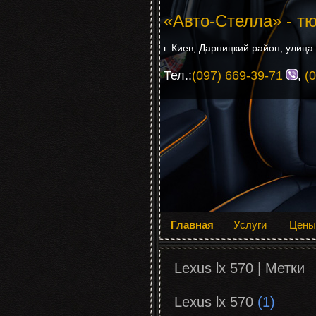
«Авто-Стелла» - тю
г. Киев, Дарницкий район, улица 
Тел.:
(097) 669-39-71
,
(
Главная
Услуги
Цены
Lexus lx 570 | Метки
Lexus lx 570
1