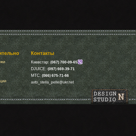
ительно
Контакты
ожи
Киевстар:
(067) 700-09-65
DJUICE:
(097) 669-39-71
МТС:
(066) 675-71-66
кции
avto_stella_pelle@ukr.net